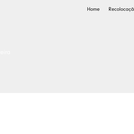
Home
Recolocaç
eira